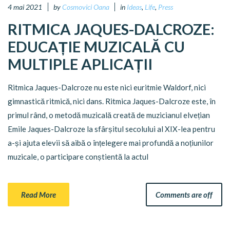
4 mai 2021
by
Cosmovici Oana
in
Ideas
,
Life
,
Press
RITMICA JAQUES-DALCROZE:
EDUCAȚIE MUZICALĂ CU
MULTIPLE APLICAȚII
Ritmica Jaques-Dalcroze nu este nici euritmie Waldorf, nici
gimnastică ritmică, nici dans. Ritmica Jaques-Dalcroze este, în
primul rând, o metodă muzicală creată de muzicianul elvețian
Emile Jaques-Dalcroze la sfârșitul secolului al XIX-lea pentru
a-și ajuta elevii să aibă o înțelegere mai profundă a noțiunilor
muzicale, o participare conștientă la actul
Read More
Comments are off