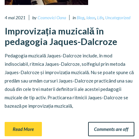
4 mai 2021
by
Cosmovici Oana
in
Blog
,
Ideas
,
Life
,
Uncategorized
Improvizația muzicală în
pedagogia Jaques-Dalcroze
Pedagogia muzicală Jaques-Dalcroze include, în mod
indisociabil, ritmica Jaques-Dalcroze, solfegiul prin metoda
Jaques-Dalcroze și improvizația muzicală. Nu se poate spune că
predăm sau urmăm cursuri Jaques-Dalcroze practicând una sau
două din cele trei materii definitorii ale acestei pedagogii
muzicale de tip activ. Practicarea ritmicii Jaques-Dalcroze se
bazează pe improvizația muzicală,
Read More
Comments are off